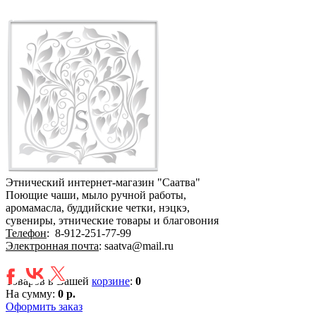
Этнический интернет-магазин "Саатва"
Поющие чаши, мыло ручной работы,
аромамасла, буддийские четки, нэцкэ,
сувениры, этнические товары и благовония
Телефон
:
8-912-251-77-99
Электронная почта
: saatva@mail.ru
Товаров в Вашей
корзине
:
0
На сумму:
0 р.
Оформить заказ