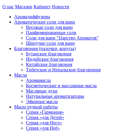
О нас
Магазин
Кабинет
Новости
Аромадиффузеры
Ароматические соли для ванн
Весовые соли для ванн
Парфюмированные соли
Соли для ванн "Царство Ароматов"
Шипучие соли для ванн
Благовония (палочки, конусы)
Бутанские благовония
Индийские благовония
Китайские благовония
Тибетские и Непальские благовония
Масла
Аромамасла
Косметические и массажные масла
Масляные духи
Натуральные ароматизаторы
Эфирные масла
Мыло ручной работы
Серия «Гармония»
Серия «для Детей»
Серия «для Него»
Серия «для Неё»