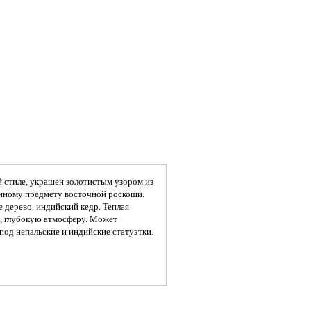
 стиле, украшен золотистым узором из
нному предмету восточной роскоши.
е дерево, индийский кедр. Теплая
ю, глубокую атмосферу. Может
 под непальские и индийские статуэтки.