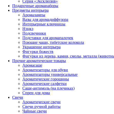
Серия «Эксклюзив»
Подарочные ароманаборы
Предметы интерьера
Аромалампы
Вазы для аромадиффузора
Интерьерные ключницы
Нэцкэ
Подсвечники
Подставки для аромапалочек
Поющие чаши, тибетские колокола
Украшение интерьера
Фигурки божеств
Фигурки из дерева, камня, смолы, металла (животн
Прочие ароматические товары
Аромасаше
Ароматизаторы для обуви
Ароматизаторы универсальные
Ароматические горошины
Ароматические салфетки
Саше-антимоль (на плечиках)
Спреи для дома
Свечи
Ароматические свечи
Свечи ручной работы
Чайные свечи