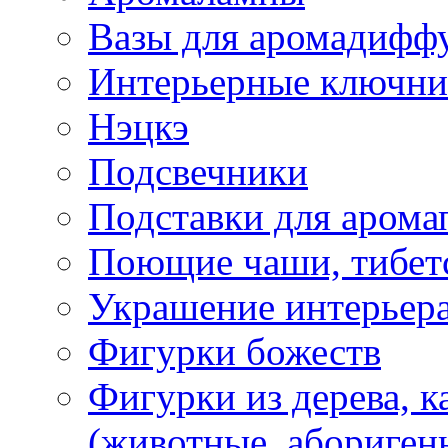
Вазы для аромадифф
Интерьерные ключн
Нэцкэ
Подсвечники
Подставки для арома
Поющие чаши, тибетс
Украшение интерьер
Фигурки божеств
Фигурки из дерева, к
(животные, абориген