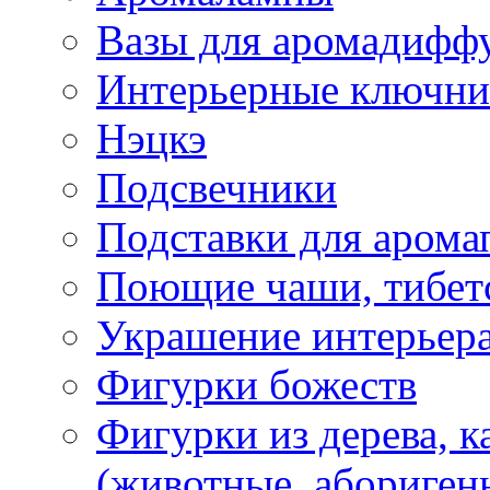
Вазы для аромадифф
Интерьерные ключн
Нэцкэ
Подсвечники
Подставки для арома
Поющие чаши, тибетс
Украшение интерьер
Фигурки божеств
Фигурки из дерева, к
(животные, абориген