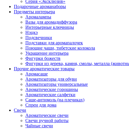
Серия «Эксклюзив»
Подарочные ароманаборы
Предметы интерьера
Аромалампы
Вазы для аромадиффузора
Интерьерные ключницы
Нэцкэ
Подсвечники
Подставки для аромапалочек
Поющие чаши, тибетские колокола
Украшение интерьера
Фигурки божеств
Фигурки из дерева, камня, смолы, металла (животн
Прочие ароматические товары
Аромасаше
Ароматизаторы для обуви
Ароматизаторы универсальные
Ароматические горошины
Ароматические салфетки
Саше-антимоль (на плечиках)
Спреи для дома
Свечи
Ароматические свечи
Свечи ручной работы
Чайные свечи