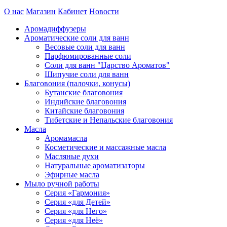
О нас
Магазин
Кабинет
Новости
Аромадиффузеры
Ароматические соли для ванн
Весовые соли для ванн
Парфюмированные соли
Соли для ванн "Царство Ароматов"
Шипучие соли для ванн
Благовония (палочки, конусы)
Бутанские благовония
Индийские благовония
Китайские благовония
Тибетские и Непальские благовония
Масла
Аромамасла
Косметические и массажные масла
Масляные духи
Натуральные ароматизаторы
Эфирные масла
Мыло ручной работы
Серия «Гармония»
Серия «для Детей»
Серия «для Него»
Серия «для Неё»