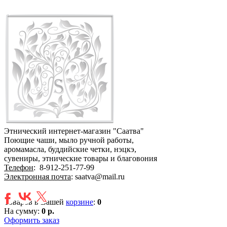
Этнический интернет-магазин "Саатва"
Поющие чаши, мыло ручной работы,
аромамасла, буддийские четки, нэцкэ,
сувениры, этнические товары и благовония
Телефон
:
8-912-251-77-99
Электронная почта
: saatva@mail.ru
Товаров в Вашей
корзине
:
0
На сумму:
0 р.
Оформить заказ