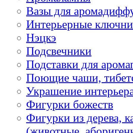
Вазы для аромадифф
Интерьерные ключн
Нэцкэ
Подсвечники
Подставки для арома
Поющие чаши, тибетс
Украшение интерьер
Фигурки божеств
Фигурки из дерева, к
(животные, абориген