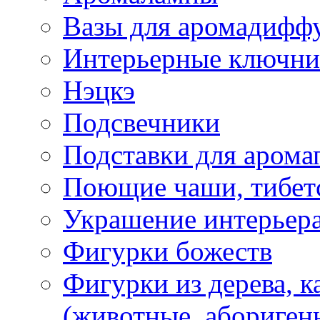
Вазы для аромадифф
Интерьерные ключн
Нэцкэ
Подсвечники
Подставки для арома
Поющие чаши, тибетс
Украшение интерьер
Фигурки божеств
Фигурки из дерева, к
(животные, абориген