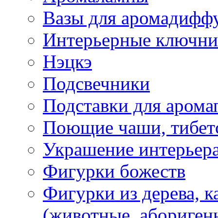
Вазы для аромадифф
Интерьерные ключн
Нэцкэ
Подсвечники
Подставки для арома
Поющие чаши, тибетс
Украшение интерьер
Фигурки божеств
Фигурки из дерева, к
(животные, абориген