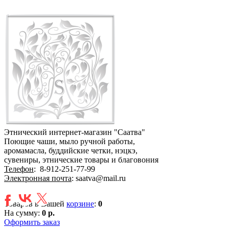
Этнический интернет-магазин "Саатва"
Поющие чаши, мыло ручной работы,
аромамасла, буддийские четки, нэцкэ,
сувениры, этнические товары и благовония
Телефон
:
8-912-251-77-99
Электронная почта
: saatva@mail.ru
Товаров в Вашей
корзине
:
0
На сумму:
0 р.
Оформить заказ