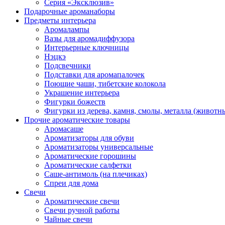
Серия «Эксклюзив»
Подарочные ароманаборы
Предметы интерьера
Аромалампы
Вазы для аромадиффузора
Интерьерные ключницы
Нэцкэ
Подсвечники
Подставки для аромапалочек
Поющие чаши, тибетские колокола
Украшение интерьера
Фигурки божеств
Фигурки из дерева, камня, смолы, металла (животн
Прочие ароматические товары
Аромасаше
Ароматизаторы для обуви
Ароматизаторы универсальные
Ароматические горошины
Ароматические салфетки
Саше-антимоль (на плечиках)
Спреи для дома
Свечи
Ароматические свечи
Свечи ручной работы
Чайные свечи