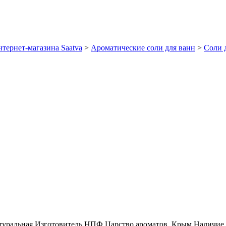
тернет-магазина Saatva
>
Ароматические соли для ванн
>
Соли 
туральная
Изготовитель
НПФ Царство ароматов, Крым
Наличие