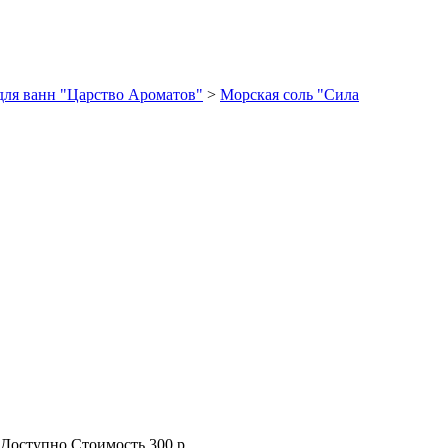
для ванн "Царство Ароматов"
>
Морская соль "Сила
Доступно
Стоимость
300 р.