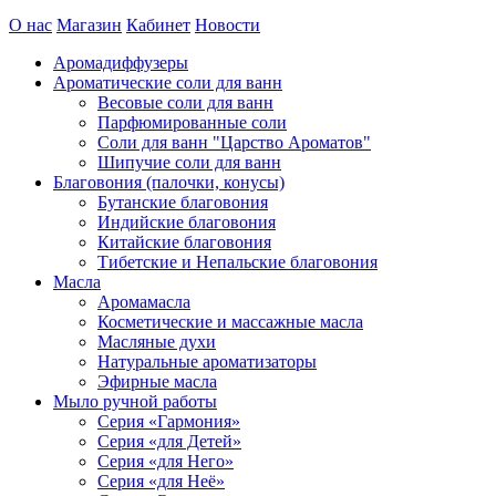
О нас
Магазин
Кабинет
Новости
Аромадиффузеры
Ароматические соли для ванн
Весовые соли для ванн
Парфюмированные соли
Соли для ванн "Царство Ароматов"
Шипучие соли для ванн
Благовония (палочки, конусы)
Бутанские благовония
Индийские благовония
Китайские благовония
Тибетские и Непальские благовония
Масла
Аромамасла
Косметические и массажные масла
Масляные духи
Натуральные ароматизаторы
Эфирные масла
Мыло ручной работы
Серия «Гармония»
Серия «для Детей»
Серия «для Него»
Серия «для Неё»