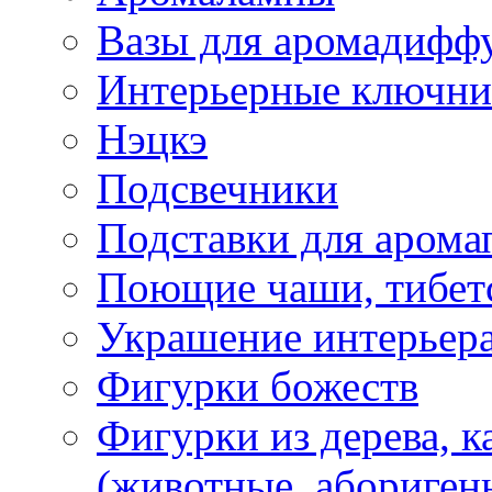
Вазы для аромадифф
Интерьерные ключн
Нэцкэ
Подсвечники
Подставки для арома
Поющие чаши, тибетс
Украшение интерьер
Фигурки божеств
Фигурки из дерева, к
(животные, абориген