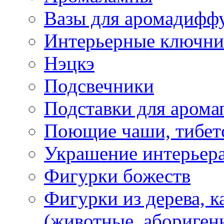
Вазы для аромадифф
Интерьерные ключн
Нэцкэ
Подсвечники
Подставки для арома
Поющие чаши, тибетс
Украшение интерьер
Фигурки божеств
Фигурки из дерева, к
(животные, абориген