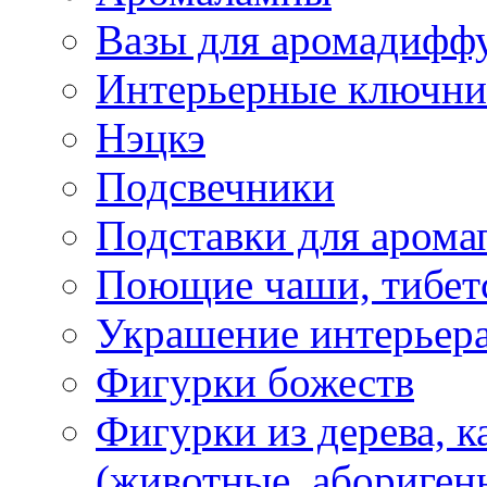
Вазы для аромадифф
Интерьерные ключн
Нэцкэ
Подсвечники
Подставки для арома
Поющие чаши, тибетс
Украшение интерьер
Фигурки божеств
Фигурки из дерева, к
(животные, абориген