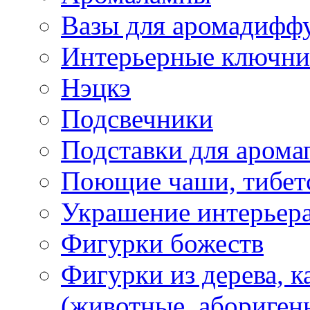
Вазы для аромадифф
Интерьерные ключн
Нэцкэ
Подсвечники
Подставки для арома
Поющие чаши, тибетс
Украшение интерьер
Фигурки божеств
Фигурки из дерева, к
(животные, абориген