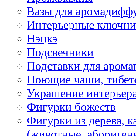
Вазы для аромадифф
Интерьерные ключн
Нэцкэ
Подсвечники
Подставки для арома
Поющие чаши, тибетс
Украшение интерьер
Фигурки божеств
Фигурки из дерева, к
(животные, абориген