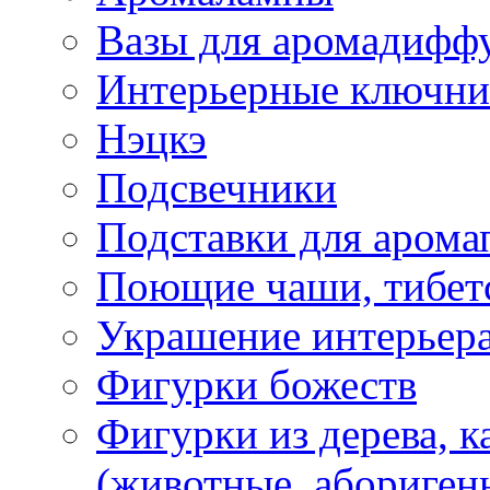
Вазы для аромадифф
Интерьерные ключн
Нэцкэ
Подсвечники
Подставки для арома
Поющие чаши, тибетс
Украшение интерьер
Фигурки божеств
Фигурки из дерева, к
(животные, абориген