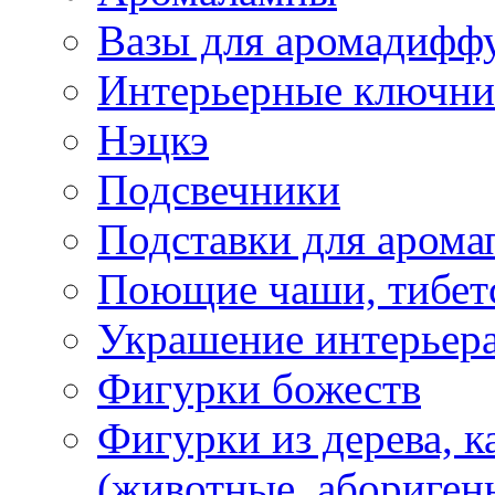
Вазы для аромадифф
Интерьерные ключн
Нэцкэ
Подсвечники
Подставки для арома
Поющие чаши, тибетс
Украшение интерьер
Фигурки божеств
Фигурки из дерева, к
(животные, абориген