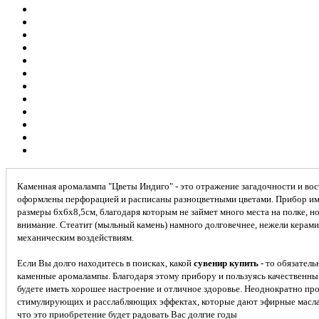
Каменная аромалампа "Цветы Индиго" - это отражение загадочности и вос
оформлены перфорацией и расписаны разноцветными
цветами. Прибор и
размеры 6х6х8,5см, благодаря которым не займет много места на полке, но
внимание. Стеатит (мыльный камень) намного долговечнее, нежели керамик
механическим воздействиям.
Если Вы долго находитесь в поисках, какой
с
увенир купить
- то обязатель
каменные аромалампы. Благодаря этому прибору и пользуясь качественн
будете иметь хорошее настроение и отличное здоровье. Неоднократно про
стимулирующих и расслабляющих эффектах, которые дают эфирные масл
что это приобретение будет радовать Вас долгие годы