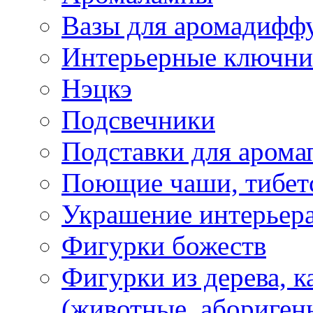
Вазы для аромадифф
Интерьерные ключн
Нэцкэ
Подсвечники
Подставки для арома
Поющие чаши, тибетс
Украшение интерьер
Фигурки божеств
Фигурки из дерева, к
(животные, абориген