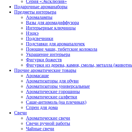
Серия «Эксклюзив»
Подарочные ароманаборы
Предметы интерьера
Аромалампы
Вазы для аромадиффузора
Интерьерные ключницы
Нэцкэ
Подсвечники
Подставки для аромапалочек
Поющие чаши, тибетские колокола
Украшение интерьера
Фигурки божеств
Фигурки из дерева, камня, смолы, металла (животн
Прочие ароматические товары
Аромасаше
Ароматизаторы для обуви
Ароматизаторы универсальные
Ароматические горошины
Ароматические салфетки
Саше-антимоль (на плечиках)
Спреи для дома
Свечи
Ароматические свечи
Свечи ручной работы
Чайные свечи