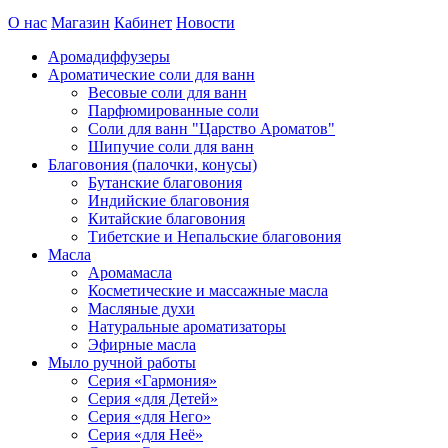
О нас
Магазин
Кабинет
Новости
Аромадиффузеры
Ароматические соли для ванн
Весовые соли для ванн
Парфюмированные соли
Соли для ванн "Царство Ароматов"
Шипучие соли для ванн
Благовония (палочки, конусы)
Бутанские благовония
Индийские благовония
Китайские благовония
Тибетские и Непальские благовония
Масла
Аромамасла
Косметические и массажные масла
Масляные духи
Натуральные ароматизаторы
Эфирные масла
Мыло ручной работы
Серия «Гармония»
Серия «для Детей»
Серия «для Него»
Серия «для Неё»