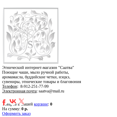
Этнический интернет-магазин "Саатва"
Поющие чаши, мыло ручной работы,
аромамасла, буддийские четки, нэцкэ,
сувениры, этнические товары и благовония
Телефон
:
8-912-251-77-99
Электронная почта
: saatva@mail.ru
Товаров в Вашей
корзине
:
0
На сумму:
0 р.
Оформить заказ