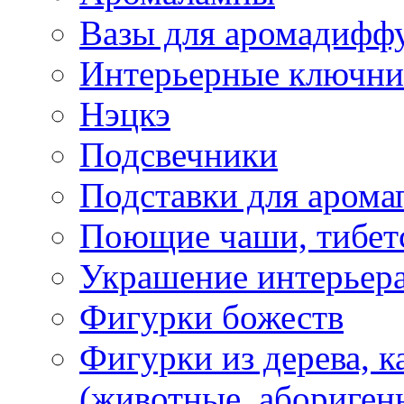
Вазы для аромадифф
Интерьерные ключн
Нэцкэ
Подсвечники
Подставки для арома
Поющие чаши, тибетс
Украшение интерьер
Фигурки божеств
Фигурки из дерева, к
(животные, абориген