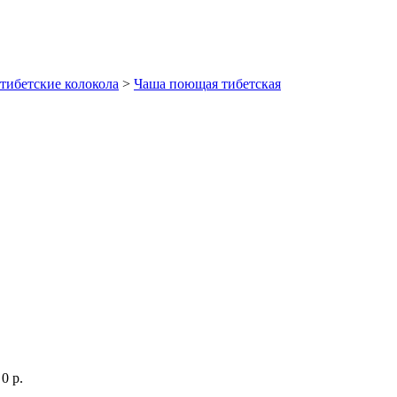
тибетские колокола
>
Чаша поющая тибетская
0 р.