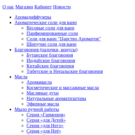
О нас
Магазин
Кабинет
Новости
Аромадиффузеры
Ароматические соли для ванн
Весовые соли для ванн
Парфюмированные соли
Соли для ванн "Царство Ароматов"
Шипучие соли для ванн
Благовония (палочки, конусы)
Бутанские благовония
Индийские благовония
Китайские благовония
Тибетские и Непальские благовония
Масла
Аромамасла
Косметические и массажные масла
Масляные духи
Натуральные ароматизаторы
Эфирные масла
Мыло ручной работы
Серия «Гармония»
Серия «для Детей»
Серия «для Него»
Серия «для Неё»