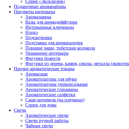
Серия «Эксклюзив»
Подарочные ароманаборы
Предметы интерьера
Аромалампы
Вазы для аромадиффузора
Интерьерные ключницы
Нэцкэ
Подсвечники
Подставки для аромапалочек
Поющие чаши, тибетские колокола
Украшение интерьера
Фигурки божеств
Фигурки из дерева, камня, смолы, металла (животн
Прочие ароматические товары
Аромасаше
Ароматизаторы для обуви
Ароматизаторы универсальные
Ароматические горошины
Ароматические салфетки
Саше-антимоль (на плечиках)
Спреи для дома
Свечи
Ароматические свечи
Свечи ручной работы
Чайные свечи