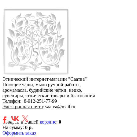
Этнический интернет-магазин "Саатва"
Поющие чаши, мыло ручной работы,
аромамасла, буддийские четки, нэцкэ,
сувениры, этнические товары и благовония
Телефон
:
8-912-251-77-99
Электронная почта
: saatva@mail.ru
Товаров в Вашей
корзине
:
0
На сумму:
0 р.
Оформить заказ