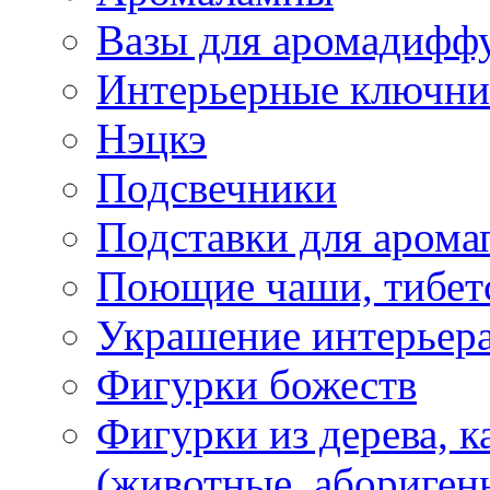
Вазы для аромадифф
Интерьерные ключн
Нэцкэ
Подсвечники
Подставки для арома
Поющие чаши, тибетс
Украшение интерьер
Фигурки божеств
Фигурки из дерева, к
(животные, абориген