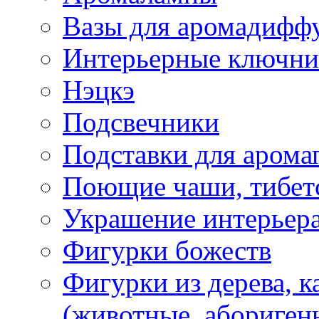
Вазы для аромадифф
Интерьерные ключн
Нэцкэ
Подсвечники
Подставки для арома
Поющие чаши, тибетс
Украшение интерьер
Фигурки божеств
Фигурки из дерева, к
(животные, абориген