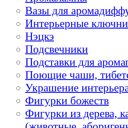
Вазы для аромадифф
Интерьерные ключн
Нэцкэ
Подсвечники
Подставки для арома
Поющие чаши, тибетс
Украшение интерьер
Фигурки божеств
Фигурки из дерева, к
(животные, абориген