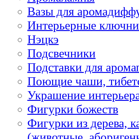
Вазы для аромадифф
Интерьерные ключн
Нэцкэ
Подсвечники
Подставки для арома
Поющие чаши, тибетс
Украшение интерьер
Фигурки божеств
Фигурки из дерева, к
(животные, абориген