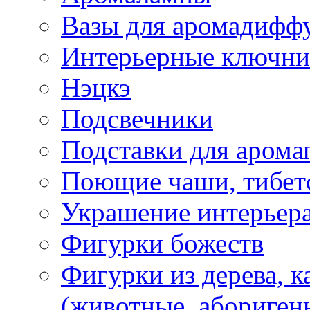
Вазы для аромадифф
Интерьерные ключн
Нэцкэ
Подсвечники
Подставки для арома
Поющие чаши, тибетс
Украшение интерьер
Фигурки божеств
Фигурки из дерева, к
(животные, абориген