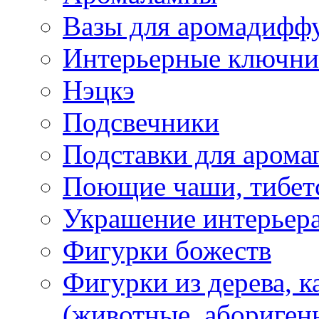
Вазы для аромадифф
Интерьерные ключн
Нэцкэ
Подсвечники
Подставки для арома
Поющие чаши, тибетс
Украшение интерьер
Фигурки божеств
Фигурки из дерева, к
(животные, абориген