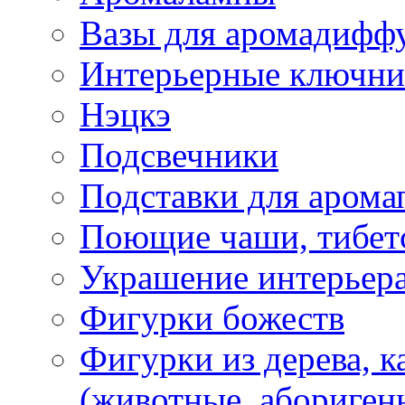
Вазы для аромадифф
Интерьерные ключн
Нэцкэ
Подсвечники
Подставки для арома
Поющие чаши, тибетс
Украшение интерьер
Фигурки божеств
Фигурки из дерева, к
(животные, абориген