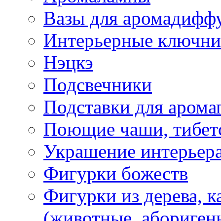
Вазы для аромадифф
Интерьерные ключн
Нэцкэ
Подсвечники
Подставки для арома
Поющие чаши, тибетс
Украшение интерьер
Фигурки божеств
Фигурки из дерева, к
(животные, абориген