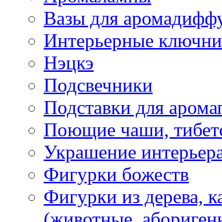
Вазы для аромадифф
Интерьерные ключн
Нэцкэ
Подсвечники
Подставки для арома
Поющие чаши, тибетс
Украшение интерьер
Фигурки божеств
Фигурки из дерева, к
(животные, абориген