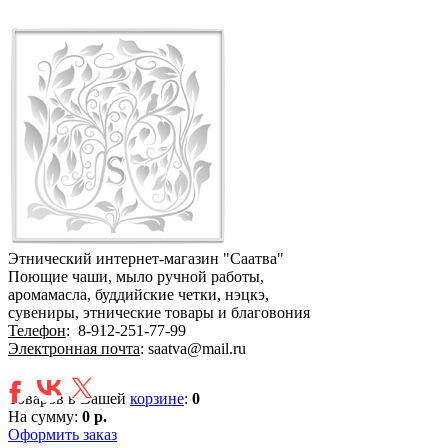
Этнический интернет-магазин "Саатва"
Поющие чаши, мыло ручной работы,
аромамасла, буддийские четки, нэцкэ,
сувениры, этнические товары и благовония
Телефон
:
8-912-251-77-99
Электронная почта
: saatva@mail.ru
Товаров в Вашей
корзине
:
0
На сумму:
0 р.
Оформить заказ