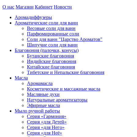
О нас
Магазин
Кабинет
Новости
Аромадиффузеры
Ароматические соли для ванн
Весовые соли для ванн
Парфюмированные соли
Соли для ванн "Царство Ароматов"
Шипучие соли для ванн
Благовония (палочки, конусы)
Бутанские благовония
Индийские благовония
Китайские благовония
Тибетские и Непальские благовония
Масла
Аромамасла
Косметические и массажные масла
Масляные духи
Натуральные ароматизаторы
Эфирные масла
Мыло ручной работы
Серия «Гармония»
Серия «для Детей»
Серия «для Него»
Серия «для Неё»