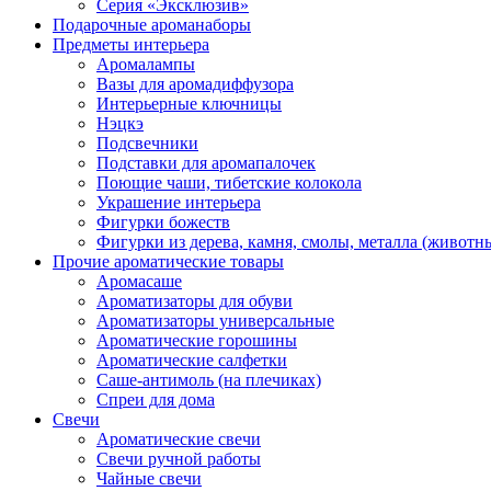
Серия «Эксклюзив»
Подарочные ароманаборы
Предметы интерьера
Аромалампы
Вазы для аромадиффузора
Интерьерные ключницы
Нэцкэ
Подсвечники
Подставки для аромапалочек
Поющие чаши, тибетские колокола
Украшение интерьера
Фигурки божеств
Фигурки из дерева, камня, смолы, металла (животн
Прочие ароматические товары
Аромасаше
Ароматизаторы для обуви
Ароматизаторы универсальные
Ароматические горошины
Ароматические салфетки
Саше-антимоль (на плечиках)
Спреи для дома
Свечи
Ароматические свечи
Свечи ручной работы
Чайные свечи