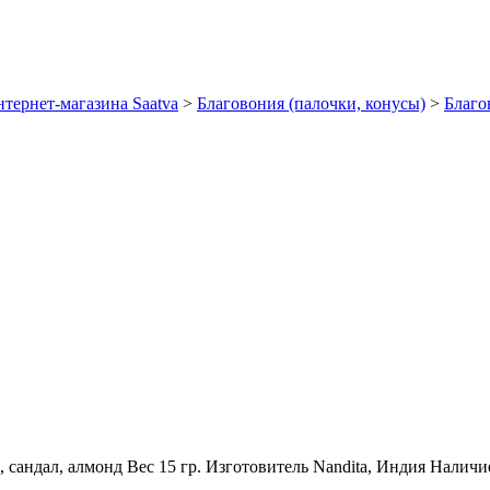
тернет-магазина Saatva
>
Благовония (палочки, конусы)
>
Благо
, сандал, алмонд
Вес
15 гр.
Изготовитель
Nandita, Индия
Наличи