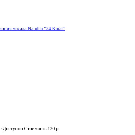
вония масала Nandita "24 Karat"
е
Доступно
Стоимость
120 р.