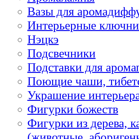
Вазы для аромадифф
Интерьерные ключн
Нэцкэ
Подсвечники
Подставки для арома
Поющие чаши, тибетс
Украшение интерьер
Фигурки божеств
Фигурки из дерева, к
(животные, абориген