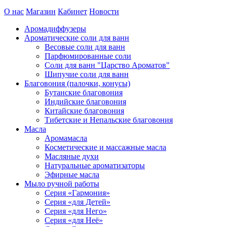
О нас
Магазин
Кабинет
Новости
Аромадиффузеры
Ароматические соли для ванн
Весовые соли для ванн
Парфюмированные соли
Соли для ванн "Царство Ароматов"
Шипучие соли для ванн
Благовония (палочки, конусы)
Бутанские благовония
Индийские благовония
Китайские благовония
Тибетские и Непальские благовония
Масла
Аромамасла
Косметические и массажные масла
Масляные духи
Натуральные ароматизаторы
Эфирные масла
Мыло ручной работы
Серия «Гармония»
Серия «для Детей»
Серия «для Него»
Серия «для Неё»