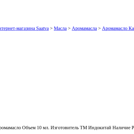
тернет-магазина Saatva
>
Масла
>
Аромамасла
>
Аромамасло Ка
ромамасло
Объем
10 мл.
Изготовитель
ТМ Индокитай
Наличие
Р