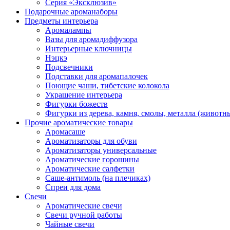
Серия «Эксклюзив»
Подарочные ароманаборы
Предметы интерьера
Аромалампы
Вазы для аромадиффузора
Интерьерные ключницы
Нэцкэ
Подсвечники
Подставки для аромапалочек
Поющие чаши, тибетские колокола
Украшение интерьера
Фигурки божеств
Фигурки из дерева, камня, смолы, металла (животн
Прочие ароматические товары
Аромасаше
Ароматизаторы для обуви
Ароматизаторы универсальные
Ароматические горошины
Ароматические салфетки
Саше-антимоль (на плечиках)
Спреи для дома
Свечи
Ароматические свечи
Свечи ручной работы
Чайные свечи