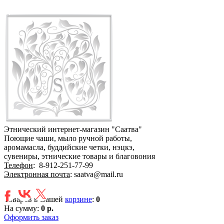
Этнический интернет-магазин "Саатва"
Поющие чаши, мыло ручной работы,
аромамасла, буддийские четки, нэцкэ,
сувениры, этнические товары и благовония
Телефон
:
8-912-251-77-99
Электронная почта
: saatva@mail.ru
Товаров в Вашей
корзине
:
0
На сумму:
0 р.
Оформить заказ