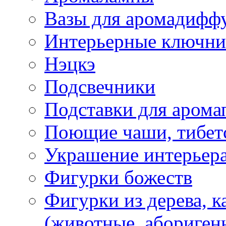
Вазы для аромадифф
Интерьерные ключн
Нэцкэ
Подсвечники
Подставки для арома
Поющие чаши, тибетс
Украшение интерьер
Фигурки божеств
Фигурки из дерева, к
(животные, абориген