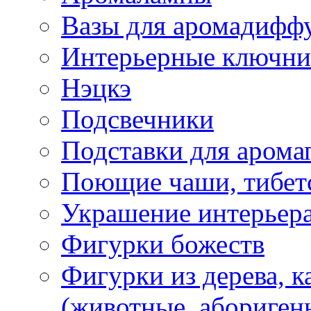
Вазы для аромадифф
Интерьерные ключн
Нэцкэ
Подсвечники
Подставки для арома
Поющие чаши, тибетс
Украшение интерьер
Фигурки божеств
Фигурки из дерева, к
(животные, абориген