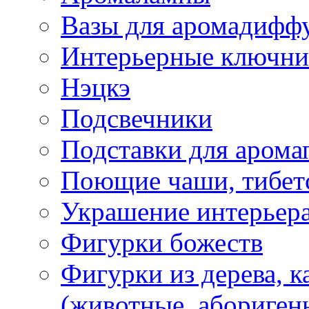
Вазы для аромадифф
Интерьерные ключн
Нэцкэ
Подсвечники
Подставки для арома
Поющие чаши, тибетс
Украшение интерьер
Фигурки божеств
Фигурки из дерева, к
(животные, абориген