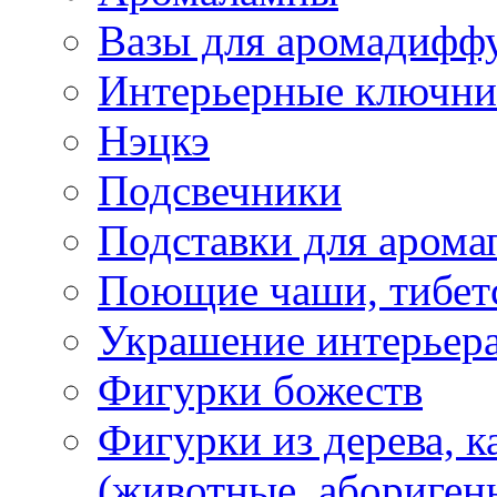
Вазы для аромадифф
Интерьерные ключн
Нэцкэ
Подсвечники
Подставки для арома
Поющие чаши, тибетс
Украшение интерьер
Фигурки божеств
Фигурки из дерева, к
(животные, абориген