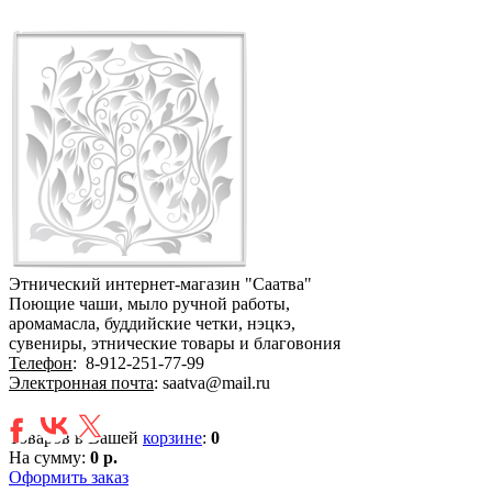
Этнический интернет-магазин "Саатва"
Поющие чаши, мыло ручной работы,
аромамасла, буддийские четки, нэцкэ,
сувениры, этнические товары и благовония
Телефон
:
8-912-251-77-99
Электронная почта
: saatva@mail.ru
Товаров в Вашей
корзине
:
0
На сумму:
0 р.
Оформить заказ