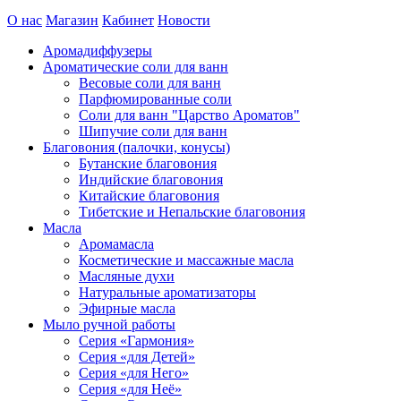
О нас
Магазин
Кабинет
Новости
Аромадиффузеры
Ароматические соли для ванн
Весовые соли для ванн
Парфюмированные соли
Соли для ванн "Царство Ароматов"
Шипучие соли для ванн
Благовония (палочки, конусы)
Бутанские благовония
Индийские благовония
Китайские благовония
Тибетские и Непальские благовония
Масла
Аромамасла
Косметические и массажные масла
Масляные духи
Натуральные ароматизаторы
Эфирные масла
Мыло ручной работы
Серия «Гармония»
Серия «для Детей»
Серия «для Него»
Серия «для Неё»