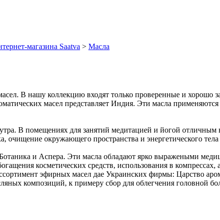
тернет-магазина Saatva
>
Масла
сел. В нашу коллекцию входят только проверенные и хорошо з
роматических масел представляет Индия. Эти масла применяютс
утра. В помещениях для занятий медитацией и йогой отличным в
ка, очищение окружающего пространства и энергетического тела
 Ботаника и Аспера. Эти масла обладают ярко выражеными мед
огащения косметических средств, использования в компрессах, а
ассортимент эфирных масел дае Украинских фирмы: Царство аро
ляных композиций, к примеру сбор для облегчения головной бо