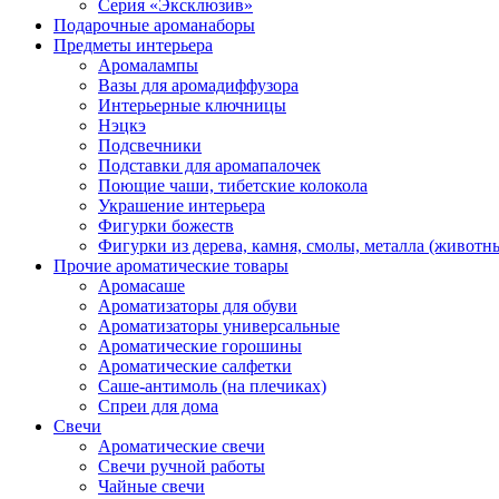
Серия «Эксклюзив»
Подарочные ароманаборы
Предметы интерьера
Аромалампы
Вазы для аромадиффузора
Интерьерные ключницы
Нэцкэ
Подсвечники
Подставки для аромапалочек
Поющие чаши, тибетские колокола
Украшение интерьера
Фигурки божеств
Фигурки из дерева, камня, смолы, металла (животн
Прочие ароматические товары
Аромасаше
Ароматизаторы для обуви
Ароматизаторы универсальные
Ароматические горошины
Ароматические салфетки
Саше-антимоль (на плечиках)
Спреи для дома
Свечи
Ароматические свечи
Свечи ручной работы
Чайные свечи