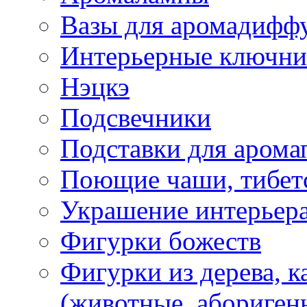
Вазы для аромадифф
Интерьерные ключн
Нэцкэ
Подсвечники
Подставки для арома
Поющие чаши, тибетс
Украшение интерьер
Фигурки божеств
Фигурки из дерева, к
(животные, абориген