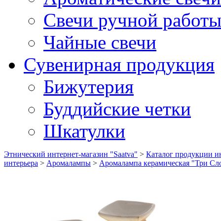
Свечи ручной работ
Чайные свечи
Сувенирная продукция
Бижутерия
Буддийские четки
Шкатулки
Этнический интернет-магазин "Saatva"
>
Каталог продукции ин
интерьера
>
Аромалампы
>
Аромалампа керамическая "Три Сл