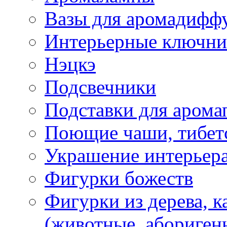
Вазы для аромадифф
Интерьерные ключн
Нэцкэ
Подсвечники
Подставки для арома
Поющие чаши, тибетс
Украшение интерьер
Фигурки божеств
Фигурки из дерева, к
(животные, абориген