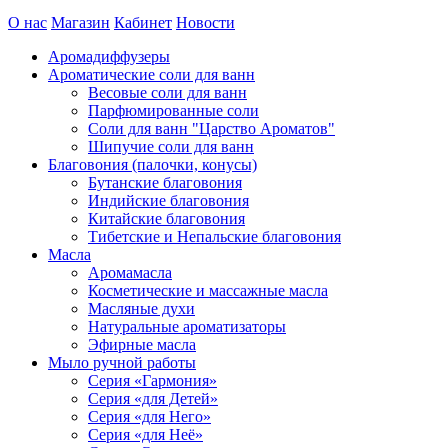
О нас
Магазин
Кабинет
Новости
Аромадиффузеры
Ароматические соли для ванн
Весовые соли для ванн
Парфюмированные соли
Соли для ванн "Царство Ароматов"
Шипучие соли для ванн
Благовония (палочки, конусы)
Бутанские благовония
Индийские благовония
Китайские благовония
Тибетские и Непальские благовония
Масла
Аромамасла
Косметические и массажные масла
Масляные духи
Натуральные ароматизаторы
Эфирные масла
Мыло ручной работы
Серия «Гармония»
Серия «для Детей»
Серия «для Него»
Серия «для Неё»