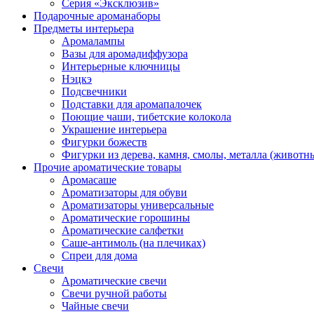
Серия «Эксклюзив»
Подарочные ароманаборы
Предметы интерьера
Аромалампы
Вазы для аромадиффузора
Интерьерные ключницы
Нэцкэ
Подсвечники
Подставки для аромапалочек
Поющие чаши, тибетские колокола
Украшение интерьера
Фигурки божеств
Фигурки из дерева, камня, смолы, металла (животн
Прочие ароматические товары
Аромасаше
Ароматизаторы для обуви
Ароматизаторы универсальные
Ароматические горошины
Ароматические салфетки
Саше-антимоль (на плечиках)
Спреи для дома
Свечи
Ароматические свечи
Свечи ручной работы
Чайные свечи