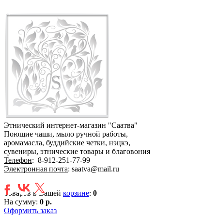
Этнический интернет-магазин "Саатва"
Поющие чаши, мыло ручной работы,
аромамасла, буддийские четки, нэцкэ,
сувениры, этнические товары и благовония
Телефон
:
8-912-251-77-99
Электронная почта
: saatva@mail.ru
Товаров в Вашей
корзине
:
0
На сумму:
0 р.
Оформить заказ