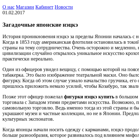
О нас
Магазин
Кабинет
Новости
01.02.2017
Загадочные японские нэцкэ
История проникновения нэцкэ за пределы Японии началась с не
Когда в 1853 году американская флотилия остановилась в токи
страны на тему сотрудничества. Очень осторожно и медленно, 
цивилизации случайно открылось уникальное искусство крохо
практически нереально.
Один из офицеров увидел вещицу, с помощью которой на поясе
табакерка. Это было изображение театральной маски. Оно было
фигурку. Когда об этом случае узнало начальство грузчика, ег
пришлось приложить немало усилий, чтобы Козабуро, так звали
Позже этот офицер пожелал
фигурки нэцкэ купить
в большом 
торговала с Западом этими предметами искусства. Возможно, п
самовольную торговлю. Ведь именно тогда из этой страны и б
украшают музеи и частные коллекции, но не в Японии. Предло
культурных экспонатов.
Когда японцы начали носить одежду с карманами, нэцкэ продол
больше разнообразия, которое развивалось под влиянием мифо