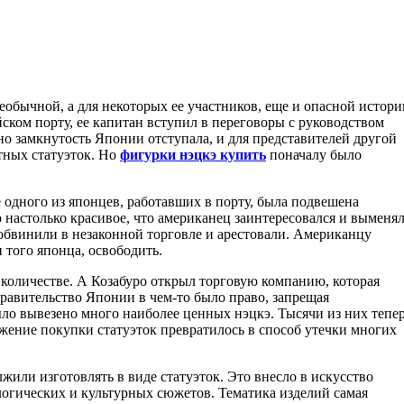
обычной, а для некоторых ее участников, еще и опасной истори
йском порту, ее капитан вступил в переговоры с руководством
но замкнутость Японии отступала, и для представителей другой
тных статуэток. Но
фигурки нэцкэ купить
поначалу было
 одного из японцев, работавших в порту, была подвешена
 настолько красивое, что американец заинтересовался и выменя
о обвинили в незаконной торговле и арестовали. Американцу
 того японца, освободить.
количестве. А Козабуро открыл торговую компанию, которая
равительство Японии в чем-то было право, запрещая
ыло вывезено много наиболее ценных нэцкэ. Тысячи из них тепе
жение покупки статуэток превратилось в способ утечки многих
жили изготовлять в виде статуэток. Это внесло в искусство
логических и культурных сюжетов. Тематика изделий самая