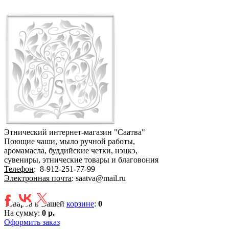
Этнический интернет-магазин "Саатва"
Поющие чаши, мыло ручной работы,
аромамасла, буддийские четки, нэцкэ,
сувениры, этнические товары и благовония
Телефон
:
8-912-251-77-99
Электронная почта
: saatva@mail.ru
Товаров в Вашей
корзине
:
0
На сумму:
0 р.
Оформить заказ