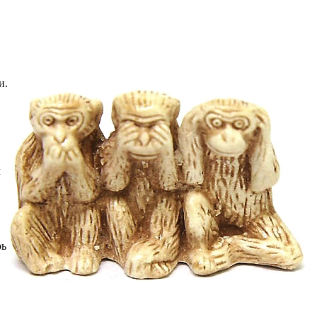
и.
л
рь