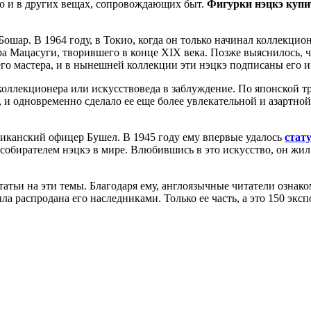
 но и в других вещах, сопровождающих быт.
Фигурки нэцкэ купи
ошар. В 1964 году, в Токио, когда он только начинал коллекци
ера Мацасуги, творившего в конце XIX века. Позже выяснилось, 
го мастера, и в нынешней коллекции эти нэцкэ подписаны его 
 коллекционера или искусствоведа в заблуждение. По японской
 и одновременно сделало ее еще более увлекательной и азартно
риканский офицер Бушел. В 1945 году ему впервые удалось
стат
 собирателем нэцкэ в мире. Влюбившись в это искусство, он ж
статьи на эти темы. Благодаря ему, англоязычные читатели ознак
а распродана его наследниками. Только ее часть, а это 150 эксп