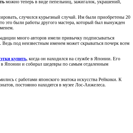
ть
можно теперь в виде пепельниц, зажигалок, украшений,
онировать, случился курьезный случай. Им были приобретены 20
что это были работы другого мастера, который был вынужден
именем.
 традиции много авторов имели привычку подписываться
й. Ведь под неизвестным именем может скрываться почерк всем
уэтки купить
, когда он находился на службе в Японии. Его
ил в Японии и собирал шедевры по самым отдаленным
омились с работами японского знатока искусства Рейкики. К
онатов, постоянно находятся в музее Лос-Анжелеса.