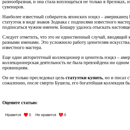
разнообразная, и она стала воплощаться не только в брелоках,
сувениров.
Наиболее известный собиратель японских нэцкэ – американец Б
статуэток в виде знаков Зодиака с подписями известного маст
подписаться чужим именем. Бошару удалось отыскать настояще
Следует отметить, что это не единственный случай, вводящий
разными именами. Это усложнило работу ценителям искусства,
известного мастера.
Еще один авторитетный коллекционер и ценитель нэцкэ – аме
коллекционерская деятельность не была превзойдена ни одним
провинциям.
Он не только преследовал цель
статуэтки купить
, но и писал 
сожалению, после смерти Бушела, его богатейшая коллекция был
Оцените статью:
Нравится
0
Не нравится
0